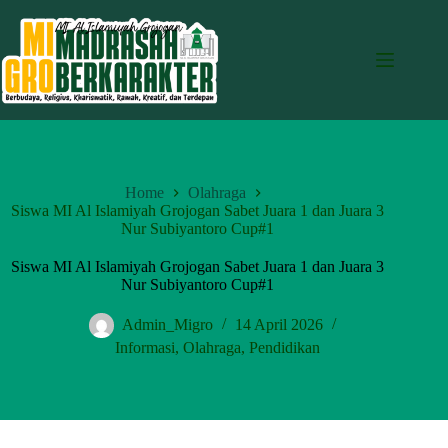
Skip
to
content
Home
Olahraga
Siswa MI Al Islamiyah Grojogan Sabet Juara 1 dan Juara 3
Nur Subiyantoro Cup#1
Siswa MI Al Islamiyah Grojogan Sabet Juara 1 dan Juara 3
Nur Subiyantoro Cup#1
Admin_Migro
14 April 2026
Informasi
,
Olahraga
,
Pendidikan